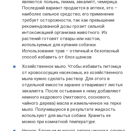
являются: полынь, пижма, эвкалипт, чемерица.
Последний вариант продается в аптеке, это –
наиболее сильное средство; его применение
требует осторожности, так как превышение
рекомендованной дозы грозит сильной
интоксикацией организма животного. Из
растений готовят отвары или настои,
используемые для купания собачки.
Использование трав – отличный и безопасный
способ избавить от блох щенков.
Хозяйственное мыло. Чтобы избавить питомца
от кровососущих насекомых, из хозяйственного
мыла нужно сделать раствор. Для этого в
отдельной емкости заранее отваривают листья
эвкалипта. После остывания к нему добавляют
немного кедрового (пихтового, соснового,
чайного дерева) масла и измельченное на терке
мыло. Получившуюся в результате жидкость
используют для мытья собаки. Хранить ее
можно при комнатной температуре.
Чеснок. Блохи не выносят запаха чеснока, однако