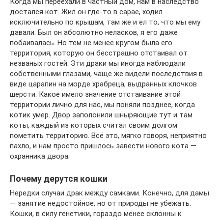
Когда мы переехали в частный дом, нам в наследство
достался кот. Жил он где-то в сарае, ходил
исключительно по крышам, там же и ел то, что мы ему
давали. Был он абсолютно неласков, я его даже
побаивалась. Но тем не менее кругом была его
территория, которую он бесстрашно отстаивал от
незваных гостей. Эти драки мы иногда наблюдали
собственными глазами, чаще же видели последствия в
виде царапин на морде храбреца, выдранных клочков
шерсти. Какое имело значение отстаивание этой
территории лично для нас, мы поняли позднее, когда
котик умер. Двор заполонили шныряющие тут и там
коты, каждый из которых считал своим долгом
пометить территорию. Всё это, мягко говоря, неприятно
пахло, и нам просто пришлось завести нового кота —
охранника двора.
Почему дерутся кошки
Нередки случаи драк между самками. Конечно, для дамы
— занятие недостойное, но от природы не убежать.
Кошки, в силу генетики, гораздо менее склонны к