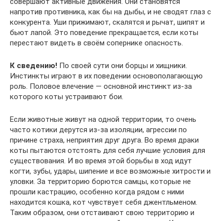
совершают активные движения. Они становятся
напротив противника, как бы на дыбы, и не сводят глаз с
конкурента. Уши прижимают, скалятся и рычат, шипят и
бьют лапой. Это поведение прекращается, если коты
перестают видеть в своём сопернике опасность.
К сведению!
По своей сути они борцы и хищники.
Инстинкты играют в их поведении основополагающую
роль. Половое влечение — основной инстинкт из-за
которого коты устраивают бои.
Если животные живут на одной территории, то очень
часто котики дерутся из-за изоляции, агрессии по
причине страха, неприятия друг друга. Во время драки
коты пытаются отстоять для себя лучшие условия для
существования. И во время этой борьбы в ход идут
когти, зубы, удары, шипение и все возможные хитрости и
уловки. За территорию борются самцы, которые не
прошли кастрацию, особенно когда рядом с ними
находится кошка, кот чувствует себя джентльменом.
Таким образом, они отстаивают свою территорию и