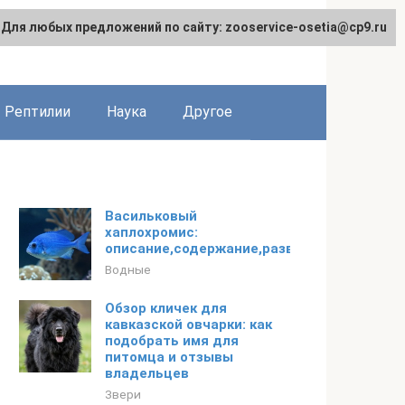
Для любых предложений по сайту: zooservice-osetia@cp9.ru
Рептилии
Наука
Другое
Васильковый
хаплохромис:
описание,содержание,разведение,совмест
Водные
Обзор кличек для
кавказской овчарки: как
подобрать имя для
питомца и отзывы
владельцев
Звери