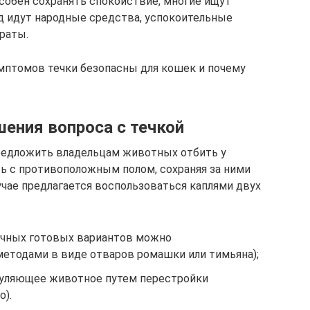
собен сохранять спокойствие, многие ищут
д идут народные средства, успокоительные
раты.
мптомов течки безопасны для кошек и почему
шения вопроса с течкой
редложить владельцам животных отбить у
ь с противоположным полом, сохраняя за ними
чае предлагается воспользоваться каплями двух
ечных готовых вариантов можно
етодами в виде отваров ромашки или тимьяна);
гуляющее животное путем перестройки
о).