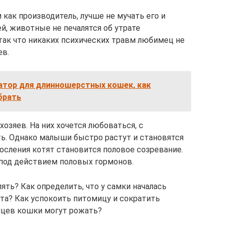
 как производитель, лучше не мучать его и
ей, животные не печалятся об утрате
ак что никаких психических травм любимец не
ев.
атор для длинношерстных кошек, как
брать
озяев. На них хочется любоваться, с
ь. Однако малыши быстро растут и становятся
сления котят становится половое созревание.
под действием половых гормонов.
ять? Как определить, что у самки началась
ота? Как успокоить питомицу и сократить
яцев кошки могут рожать?