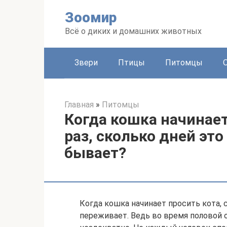
Перейти
Зоомир
к
контенту
Всё о диких и домашних животных
Звери
Птицы
Питомцы
Главная
»
Питомцы
Когда кошка начинает
раз, сколько дней это
бывает?
Когда кошка начинает просить кота,
переживает. Ведь во время половой 