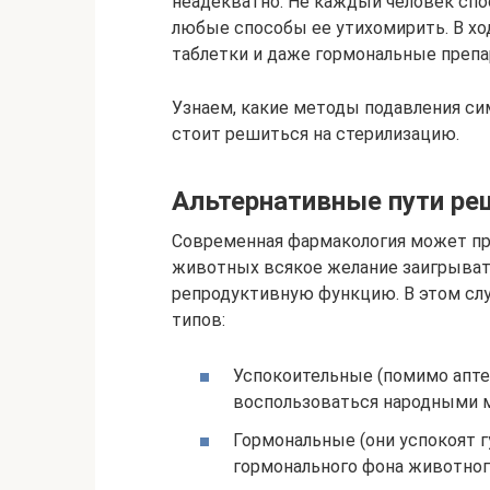
неадекватно. Не каждый человек спо
любые способы ее утихомирить. В хо
таблетки и даже гормональные препа
Узнаем, какие методы подавления си
стоит решиться на стерилизацию.
Альтернативные пути ре
Современная фармакология может п
животных всякое желание заигрыват
репродуктивную функцию. В этом слу
типов:
Успокоительные (помимо апт
воспользоваться народными м
Гормональные (они успокоят 
гормонального фона животног