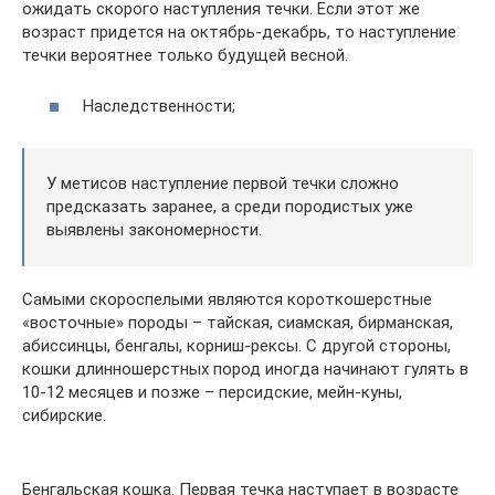
ожидать скорого наступления течки. Если этот же
возраст придется на октябрь-декабрь, то наступление
течки вероятнее только будущей весной.
Наследственности;
У метисов наступление первой течки сложно
предсказать заранее, а среди породистых уже
выявлены закономерности.
Самыми скороспелыми являются короткошерстные
«восточные» породы – тайская, сиамская, бирманская,
абиссинцы, бенгалы, корниш-рексы. С другой стороны,
кошки длинношерстных пород иногда начинают гулять в
10-12 месяцев и позже – персидские, мейн-куны,
сибирские.
Бенгальская кошка. Первая течка наступает в возрасте