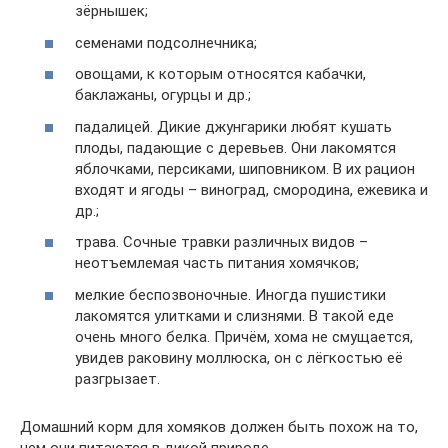
зёрнышек;
семенами подсолнечника;
овощами, к которым относятся кабачки,
баклажаны, огурцы и др.;
падалицей. Дикие джунгарики любят кушать
плоды, падающие с деревьев. Они лакомятся
яблочками, персиками, шиповником. В их рацион
входят и ягоды – виноград, смородина, ежевика и
др.;
трава. Сочные травки различных видов –
неотъемлемая часть питания хомячков;
мелкие беспозвоночные. Иногда пушистики
лакомятся улитками и слизнями. В такой еде
очень много белка. Причём, хома не смущается,
увидев раковину моллюска, он с лёгкостью её
разгрызает.
Домашний корм для хомяков должен быть похож на то,
чем они питаются в дикой природе.