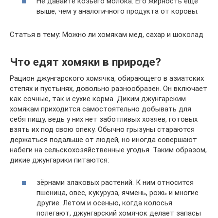
Не давайте козьего молока. Его жирность еще
выше, чем у аналогичного продукта от коровы.
Статья в тему: Можно ли хомякам мед, сахар и шоколад
Что едят хомяки в природе?
Рацион джунгарского хомячка, обирающего в азиатских
степях и пустынях, довольно разнообразен. Он включает
как сочные, так и сухие корма. Диким джунгарским
хомякам приходится самостоятельно добывать для
себя пищу, ведь у них нет заботливых хозяев, готовых
взять их под свою опеку. Обычно грызуны стараются
держаться подальше от людей, но иногда совершают
набеги на сельскохозяйственные угодья. Таким образом,
дикие джунгарики питаются:
зёрнами злаковых растений. К ним относится
пшеница, овёс, кукуруза, ячмень, рожь и многие
другие. Летом и осенью, когда колосья
полегают, джунгарский хомячок делает запасы