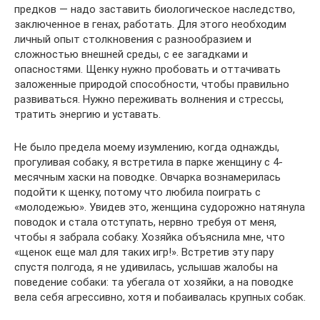
предков — надо заставить биологическое наследство,
заключенное в генах, работать. Для этого необходим
личный опыт столкновения с разнообразием и
сложностью внешней среды, с ее загадками и
опасностями. Щенку нужно пробовать и оттачивать
заложенные природой способности, чтобы правильно
развиваться. Нужно переживать волнения и стрессы,
тратить энергию и уставать.
Не было предела моему изумлению, когда однажды,
прогуливая собаку, я встретила в парке женщину с 4-
месячным хаски на поводке. Овчарка вознамерилась
подойти к щенку, потому что любила поиграть с
«молодежью». Увидев это, женщина судорожно натянула
поводок и стала отступать, нервно требуя от меня,
чтобы я забрала собаку. Хозяйка объяснила мне, что
«щенок еще мал для таких игр!». Встретив эту пару
спустя полгода, я не удивилась, услышав жалобы на
поведение собаки: та убегала от хозяйки, а на поводке
вела себя агрессивно, хотя и побаивалась крупных собак.