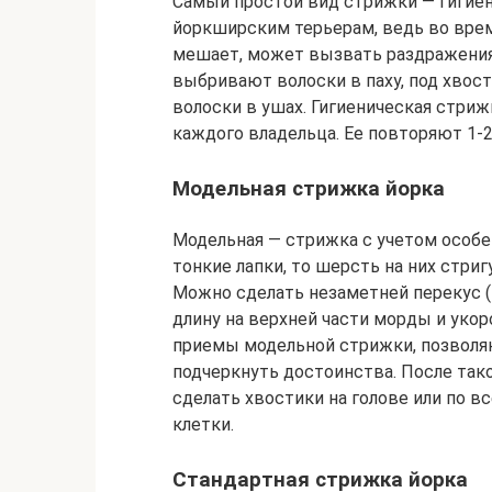
Самый простой вид стрижки — гигиен
йоркширским терьерам, ведь во врем
мешает, может вызвать раздражения 
выбривают волоски в паху, под хво
волоски в ушах. Гигиеническая стриж
каждого владельца. Ее повторяют 1-2
Модельная стрижка йорка
Модельная — стрижка с учетом особе
тонкие лапки, то шерсть на них стриг
Можно сделать незаметней перекус (
длину на верхней части морды и уко
приемы модельной стрижки, позволя
подчеркнуть достоинства. После тако
сделать хвостики на голове или по вс
клетки.
Стандартная стрижка йорка