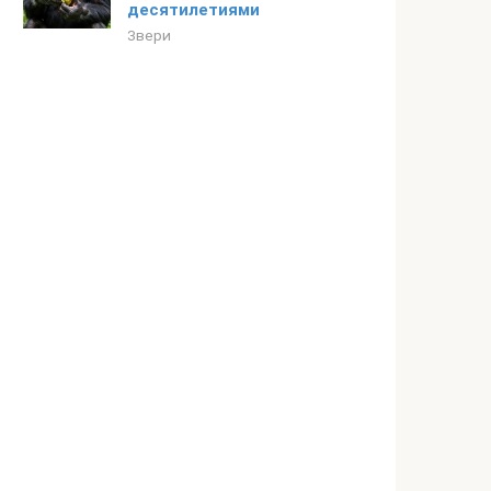
десятилетиями
Звери