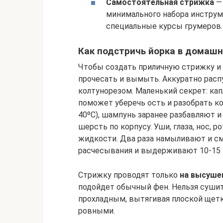
Самостоятельная стрижка
— 
минимального набора инструм
специальные курсы грумеров.
Как подстричь йорка в домашн
Чтобы создать приличную стрижку и 
прочесать и вымыть. Аккуратно рас
колтунорезом. Маленький секрет: кап
поможет уберечь ость и разобрать ко
40ºC), шампунь заранее разбавляют и
шерсть по корпусу. Уши, глаза, нос,
жидкости. Два раза намыливают и см
расчесывания и выдерживают 10-15 
Стрижку проводят только
на высуше
подойдет обычный фен. Нельзя суши
прохладным, вытягивая плоской щет
ровными.