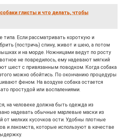
у собаки глисты и что делать, чтобы
е типа. Если рассматривать короткую и
рить (постричь) спину, живот и шею, а потом
дмышках и на морде. Ножницами ведут по росту
вотное не повредилось, ему надевают мягкий
ают шест с привязанным поводком. Когда собака
 этого можно обойтись. По окончанию процедуры
ивают феном. На воздухе собака остается
вато простудой или воспалениями.
ся, на человеке должна быть одежда из
вано надевать обычные марлевые маски из
й от мелких кусочков ости. Удобны плотные
ов и лакомств, которые используют в качестве
выдержку.