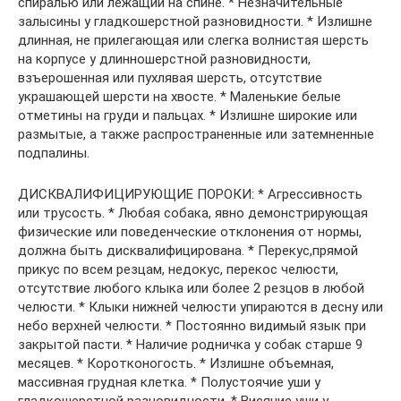
спиралью или лежащий на спине. * Незначительные
залысины у гладкошерстной разновидности. * Излишне
длинная, не прилегающая или слегка волнистая шерсть
на корпусе у длинношерстной разновидности,
взъерошенная или пухлявая шерсть, отсутствие
украшающей шерсти на хвосте. * Маленькие белые
отметины на груди и пальцах. * Излишне широкие или
размытые, а также распространенные или затемненные
подпалины.
ДИСКВАЛИФИЦИРУЮЩИЕ ПОРОКИ: * Агрессивность
или трусость. * Любая собака, явно демонстрирующая
физические или поведенческие отклонения от нормы,
должна быть дисквалифицирована. * Перекус,прямой
прикус по всем резцам, недокус, перекос челюсти,
отсутствие любого клыка или более 2 резцов в любой
челюсти. * Клыки нижней челюсти упираются в десну или
небо верхней челюсти. * Постоянно видимый язык при
закрытой пасти. * Наличие родничка у собак старше 9
месяцев. * Коротконогость. * Излишне объемная,
массивная грудная клетка. * Полустоячие уши у