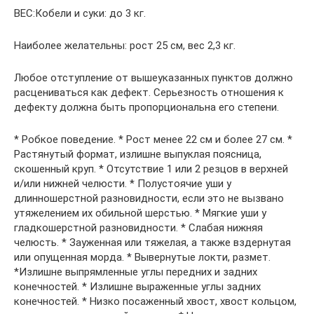
ВЕС:Кобели и суки: до 3 кг.
Наиболее желательны: рост 25 см, вес 2,3 кг.
Любое отступление от вышеуказанных пунктов должно
расцениваться как дефект. Серьезность отношения к
дефекту должна быть пропорциональна его степени.
* Робкое поведение. * Рост менее 22 см и более 27 см. *
Растянутый формат, излишне выпуклая поясница,
скошенный круп. * Отсутствие 1 или 2 резцов в верхней
и/или нижней челюсти. * Полустоячие уши у
длинношерстной разновидности, если это не вызвано
утяжелением их обильной шерстью. * Мягкие уши у
гладкошерстной разновидности. * Слабая нижняя
челюсть. * Зауженная или тяжелая, а также вздернутая
или опущенная морда. * Вывернутые локти, размет.
*Излишне выпрямленные углы передних и задних
конечностей. * Излишне выраженные углы задних
конечностей. * Низко посаженный хвост, хвост кольцом,