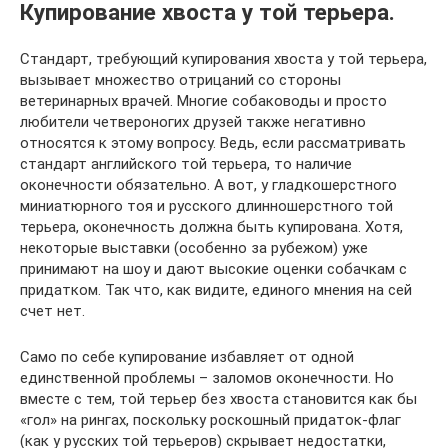
Купирование хвоста у той терьера.
Стандарт, требующий купирования хвоста у той терьера,
вызывает множество отрицаний со стороны
ветеринарных врачей. Многие собаководы и просто
любители четвероногих друзей также негативно
относятся к этому вопросу. Ведь, если рассматривать
стандарт английского той терьера, то наличие
оконечности обязательно. А вот, у гладкошерстного
миниатюрного тоя и русского длинношерстного той
терьера, оконечность должна быть купирована. Хотя,
некоторые выставки (особенно за рубежом) уже
принимают на шоу и дают высокие оценки собачкам с
придатком. Так что, как видите, единого мнения на сей
счет нет.
Само по себе купирование избавляет от одной
единственной проблемы – заломов оконечности. Но
вместе с тем, той терьер без хвоста становится как бы
«гол» на рингах, поскольку роскошный придаток-флаг
(как у русских той терьеров) скрывает недостатки,