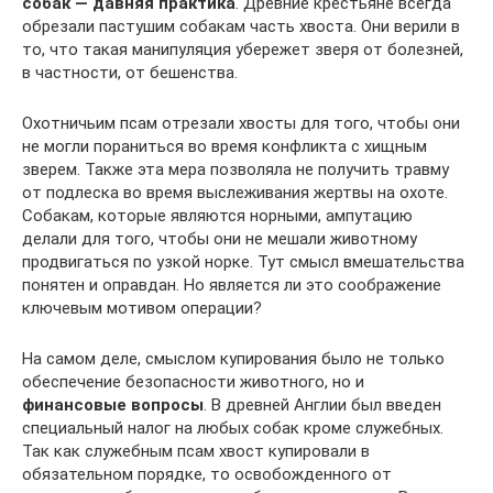
собак — давняя практика
. Древние крестьяне всегда
обрезали пастушим собакам часть хвоста. Они верили в
то, что такая манипуляция убережет зверя от болезней,
в частности, от бешенства.
Охотничьим псам отрезали хвосты для того, чтобы они
не могли пораниться во время конфликта с хищным
зверем. Также эта мера позволяла не получить травму
от подлеска во время выслеживания жертвы на охоте.
Собакам, которые являются норными, ампутацию
делали для того, чтобы они не мешали животному
продвигаться по узкой норке. Тут смысл вмешательства
понятен и оправдан. Но является ли это соображение
ключевым мотивом операции?
На самом деле, смыслом купирования было не только
обеспечение безопасности животного, но и
финансовые вопросы
. В древней Англии был введен
специальный налог на любых собак кроме служебных.
Так как служебным псам хвост купировали в
обязательном порядке, то освобожденного от