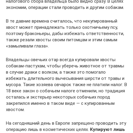
налогового сбора владельца было видно сразу. В целях
экономии, операции стали проводить и другим собакам.
В те давние времена считалось, что некупированный
хвост может принадлежать только охотничьему псу,
поэтому браконьеры, дабы избежать ответственности,
также резали хвосты своим питомцам и этим самым
«замыливали глаза».
Владельцы овечьих отар всегда купировали хвосты
собакам-пастухам, чтобы уберечь животное от травмы
в случае драки с волком, а также это помогало
избежать длительного вычесывания шерсти от травы и
мусора. Такие хозяева овчарок также не платили налог. В
18 веке закон о собачьем налоге отменили, но традиция
осталась и экстерьер некоторых собачьих пород
закрепился именно в таком виде — с купированным
хвостом.
На сегодняшний день в Европе запрещено проводить эту
операцию лишь в косметических целях.
Купируют лишь