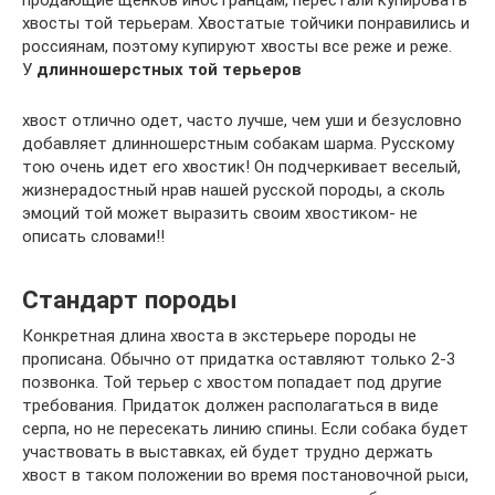
хвосты той терьерам. Хвостатые тойчики понравились и
россиянам, поэтому купируют хвосты все реже и реже.
У
длинношерстных той терьеров
хвост отлично одет, часто лучше, чем уши и безусловно
добавляет длинношерстным собакам шарма. Русскому
тою очень идет его хвостик! Он подчеркивает веселый,
жизнерадостный нрав нашей русской породы, а сколь
эмоций той может выразить своим хвостиком- не
описать словами!!
Стандарт породы
Конкретная длина хвоста в экстерьере породы не
прописана. Обычно от придатка оставляют только 2-3
позвонка. Той терьер с хвостом попадает под другие
требования. Придаток должен располагаться в виде
серпа, но не пересекать линию спины. Если собака будет
участвовать в выставках, ей будет трудно держать
хвост в таком положении во время постановочной рыси,