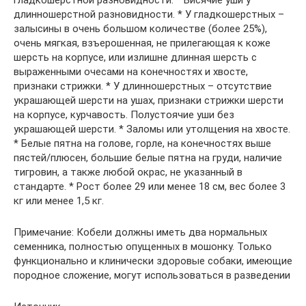
гладкошерстной разновидности. * Висячие уши у
длинношерстной разновидности. * У гладкошерстных –
залысины в очень большом количестве (более 25%),
очень мягкая, взъерошенная, не прилегающая к коже
шерсть на корпусе, или излишне длинная шерсть с
выраженными очесами на конечностях и хвосте,
признаки стрижки. * У длинношерстных – отсутствие
украшающей шерсти на ушах, признаки стрижки шерсти
на корпусе, курчавость. Полустоячие уши без
украшающей шерсти. * Заломы или утолщения на хвосте.
* Белые пятна на голове, горле, на конечностях выше
пястей/плюсен, большие белые пятна на груди, наличие
тигровин, а также любой окрас, не указанный в
стандарте. * Рост более 29 или менее 18 см, вес более 3
кг или менее 1,5 кг.
Примечание: Кобели должны иметь два нормальных
семенника, полностью опущенных в мошонку. Только
функционально и клинически здоровые собаки, имеющие
породное сложение, могут использоваться в разведении