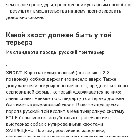
чем после процедуры, проведенной кустарным способом
– результат вмешательства на дому прогнозировать
довольно сложно.
Какой хвост должен быть у той
терьера
Из
стандарта породы русский той терьер
:
ХВОСТ
: Коротко купированный (оставляют 2-3
позвонка), собака держит его весело вверх. Также
допускается и некупированный хвост, предпочтительно
серповидной формы, который удерживается не ниже
линии спины. Раньше по стандарту той терьер должен
был иметь купированный хвост. В настоящее время
порода русский той входит в международную систему
FCI. В большинстве зарубежных стран участие в
выставках собак с купированными хвостами
ЗАПРЕЩЕНО. Поэтому российские заводчики,
продающие щенков иностранцам, перестали купировать