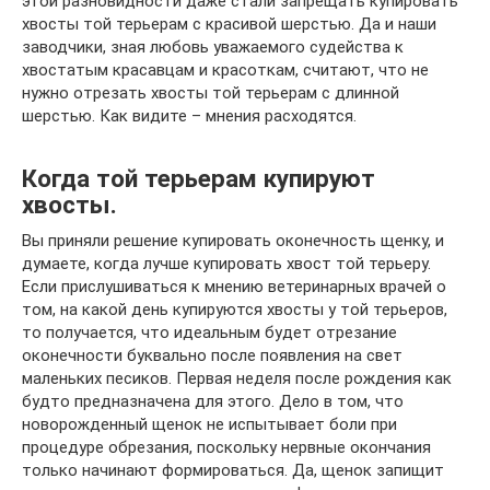
этой разновидности даже стали запрещать купировать
хвосты той терьерам с красивой шерстью. Да и наши
заводчики, зная любовь уважаемого судейства к
хвостатым красавцам и красоткам, считают, что не
нужно отрезать хвосты той терьерам с длинной
шерстью. Как видите – мнения расходятся.
Когда той терьерам купируют
хвосты.
Вы приняли решение купировать оконечность щенку, и
думаете, когда лучше купировать хвост той терьеру.
Если прислушиваться к мнению ветеринарных врачей о
том, на какой день купируются хвосты у той терьеров,
то получается, что идеальным будет отрезание
оконечности буквально после появления на свет
маленьких песиков. Первая неделя после рождения как
будто предназначена для этого. Дело в том, что
новорожденный щенок не испытывает боли при
процедуре обрезания, поскольку нервные окончания
только начинают формироваться. Да, щенок запищит