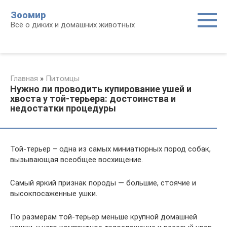
Перейти
Зоомир
к
Всё о диких и домашних животных
контенту
Главная
»
Питомцы
Нужно ли проводить купирование ушей и
хвоста у той-терьера: достоинства и
недостатки процедуры
Той-терьер – одна из самых миниатюрных пород собак,
вызывающая всеобщее восхищение.
Самый яркий признак породы — большие, стоячие и
высокпосаженные ушки.
По размерам той-терьер меньше крупной домашней