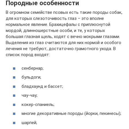
Породные особенности
В огромном семействе псовых есть такие породы собак,
для которых слезоточивость глаз – это вполне
нормальное явление. Брахицефалы с приплюснутой
мордой, длинношерстные особи, и те, у которых
большая глазная щель, ходят с вечно мокрыми глазами.
Выделения из глаз считаются для них нормой и особого
лечения не требуют, достаточно грамотного ухода. В
список пород входят:
сенбернар;
бульдоги;
бладхаунд и бассет;
чау-чау;
кокер-спаниель;
многие декоративные породы (йорки, пекинесы);
шарпей;