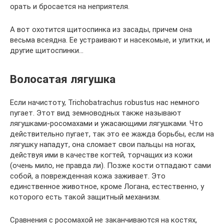
орать и бросается на неприятеля.
А вот охотится щитоспинка из засады, причем она
весьма всеядна. Ее устраивают и насекомые, и улитки, и
другие щитоспинки…
Волосатая лягушка
Если начистоту, Trichobatrachus robustus нас немного
пугает. Этот вид земноводных также называют
лягушками-росомахами и ужасающими лягушками. Что
действительно пугает, так это ее жажда борьбы, если на
лягушку нападут, она сломает свои пальцы на ногах,
действуя ими в качестве когтей, торчащих из кожи
(очень мило, не правда ли). Позже кости отпадают сами
собой, а поврежденная кожа заживает. Это
единственное животное, кроме Логана, естественно, у
которого есть такой защитный механизм.
Сравнения с росомахой не заканчиваются на костях,