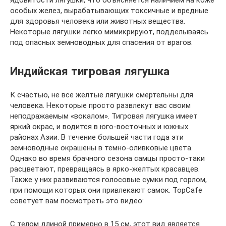
ядовитости лягушки, что объясняется наличием на коже
особых желез, вырабатывающих токсичные и вредные
для здоровья человека или животных вещества.
Некоторые лягушки легко мимикрируют, подделываясь
под опасных земноводных для спасения от врагов.
Индийская тигровая лягушка
К счастью, не все желтые лягушки смертельны для
человека. Некоторые просто развлекут вас своим
неподражаемым «вокалом». Тигровая лягушка имеет
яркий окрас, и водится в юго-восточных и южных
районах Азии. В течение большей части года эти
земноводные окрашены в темно-оливковые цвета.
Однако во время брачного сезона самцы просто-таки
расцветают, превращаясь в ярко-желтых красавцев.
Также у них развиваются голосовые сумки под горлом,
при помощи которых они привлекают самок. TopCafe
советует вам посмотреть это видео:
С телом длиной примерно в 15 см, этот вид является