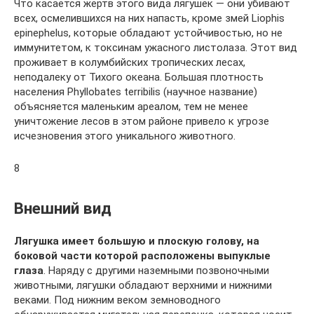
Что касается жертв этого вида лягушек — они убивают
всех, осмелившихся на них напасть, кроме змей Liophis
epinephelus, которые обладают устойчивостью, но не
иммунитетом, к токсинам ужасного листолаза. Этот вид
проживает в колумбийских тропических лесах,
неподалеку от Тихого океана. Большая плотность
населения Phyllobates terribilis (научное название)
объясняется маленьким ареалом, тем не менее
уничтожение лесов в этом районе привело к угрозе
исчезновения этого уникального животного.
8
Внешний вид
Лягушка имеет большую и плоскую голову, на
боковой части которой расположены выпуклые
глаза
. Наряду с другими наземными позвоночными
животными, лягушки обладают верхними и нижними
веками. Под нижним веком земноводного