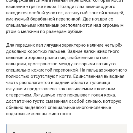
обнаруживается мигательная перепонка, которая носит
название «третье веко». Позади глаз земноводного
находится особый участок, затянутый тонкой кожицей,
именуемый барабанной перепонкой. Две ноздри со
специальными клапанами располагаются над огромным
ртом с мелкими по размерам зубами.
Для передних лап лягушки характерно наличие четырёх
довольно коротких пальцев. Задние лапки животного
сильные и хорошо развитые, снабженные пятью
пальцами, пространство между которыми затянуто
специально кожистой перепонкой. На пальцах животного
полностью отсутствуют когти. Единственная выводная
часть располагается в задней области туловища
лягушки и представлена так называемым клоачным
отверстием. Лягушачье тело покрывает голая кожа,
достаточно густо смазанная особой слизью, которую
обильно выделяют специальные многочисленные
подкожные железы животного.