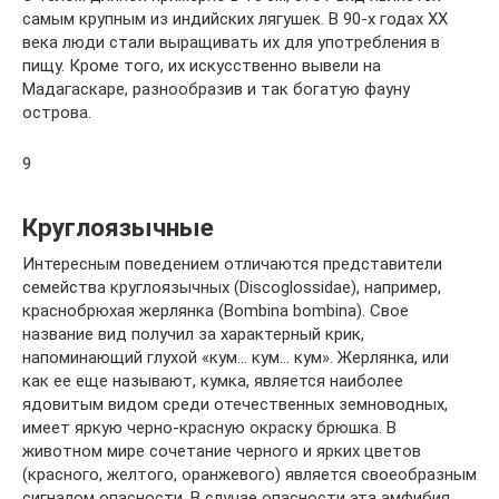
самым крупным из индийских лягушек. В 90-х годах XX
века люди стали выращивать их для употребления в
пищу. Кроме того, их искусственно вывели на
Мадагаскаре, разнообразив и так богатую фауну
острова.
9
Круглоязычные
Интересным поведением отличаются представители
семейства круглоязычных (Discoglossidae), например,
краснобрюхая жерлянка (Bombina bombina). Свое
название вид получил за характерный крик,
напоминающий глухой «кум… кум… кум». Жерлянка, или
как ее еще называют, кумка, является наиболее
ядовитым видом среди отечественных земноводных,
имеет яркую черно-красную окраску брюшка. В
животном мире сочетание черного и ярких цветов
(красного, желтого, оранжевого) является своеобразным
сигналом опасности. В случае опасности эта амфибия