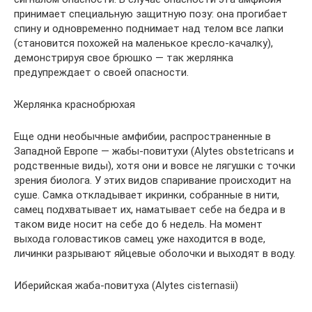
принимает специальную защитную позу: она прогибает
спину и одновременно поднимает над телом все лапки
(становится похожей на маленькое кресло-качалку),
демонстрируя свое брюшко — так жерлянка
предупреждает о своей опасности.
Жерлянка краснобрюхая
Еще одни необычные амфибии, распространенные в
Западной Европе — жабы-повитухи (Alytes obstetricans и
родственные виды), хотя они и вовсе не лягушки с точки
зрения биолога. У этих видов спаривание происходит на
суше. Самка откладывает икринки, собранные в нити,
самец подхватывает их, наматывает себе на бедра и в
таком виде носит на себе до 6 недель. На момент
выхода головастиков самец уже находится в воде,
личинки разрывают яйцевые оболочки и выходят в воду.
Иберийская жаба-повитуха (Alytes cisternasii)