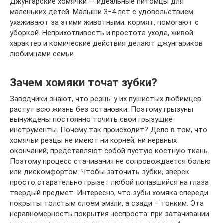
Джунгарские хомячки — идеальные питомцы для
маленьких детей. Малыши 3–4 лет с удовольствием
ухаживают за этими животными: кормят, помогают с
уборкой. Неприхотливость и простота ухода, живой
характер и комические действия делают джунгариков
любимцами семьи.
Зачем хомяки точат зубки?
Заводчики знают, что резцы у их пушистых любимцев
растут всю жизнь без остановки. Поэтому грызуны
вынуждены постоянно точить свои грызущие
инструменты. Почему так происходит? Дело в том, что
хомячьи резцы не имеют ни корней, ни нервных
окончаний, представляют собой пустую костную ткань.
Поэтому процесс стачивания не сопровождается болью
или дискомфортом. Чтобы заточить зубки, зверек
просто старательно грызет любой попавшийся на глаза
твердый предмет. Интересно, что зубы хомяка спереди
покрыты толстым слоем эмали, а сзади – тонким. Эта
неравномерность покрытия неспроста: при затачивании