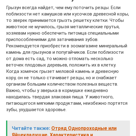
Грызун всегда найдет, чем ему поточить резцы. Если
поблизости нет камушков или кусочков древесной коры,
то зверек принимается грызть решетку клетки. Чтобы
животное не мучилось, грызя металлические прутья,
хозяевам нужно обеспечить питомца специальными
приспособлениями для затачивания зубов.
Рекомендуется приобрести в зоомагазине минеральный
камень для грызунов и попугайчиков. Если поблизости
от дома есть сад, то можно отломать несколько
веточек плодовых деревьев, положить их в клетку.
Когда хомячок грызет меловой камень и древесную
кору, он не только стачивает резцы, но и снабжает
организм большим количеством полезных веществ.
Важно, чтобы у зверька в кормушке ежедневно
находилась твердая злаковая пища. У животного,
питающегося мягкими продуктами, неизбежно портятся
зубы, ухудшается здоровье.
Читайте также:
Отряд Однопроходные или
Яйцекладущие. Характеристика и