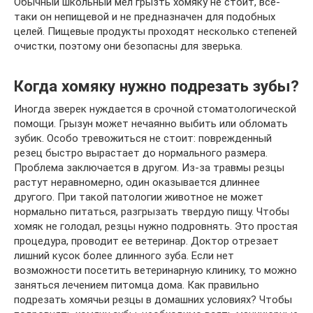
Обычный школьный мел грызть хомяку не стоит, все-
таки он непищевой и не предназначен для подобных
целей. Пищевые продукты проходят несколько степеней
очистки, поэтому они безопасны для зверька.
Когда хомяку нужно подрезать зубы?
Иногда зверек нуждается в срочной стоматологической
помощи. Грызун может нечаянно выбить или обломать
зубик. Особо тревожиться не стоит: поврежденный
резец быстро вырастает до нормального размера.
Проблема заключается в другом. Из-за травмы резцы
растут неравномерно, один оказывается длиннее
другого. При такой патологии животное не может
нормально питаться, разгрызать твердую пищу. Чтобы
хомяк не голодал, резцы нужно подровнять. Это простая
процедура, проводит ее ветеринар. Доктор отрезает
лишний кусок более длинного зуба. Если нет
возможности посетить ветеринарную клинику, то можно
заняться лечением питомца дома. Как правильно
подрезать хомячьи резцы в домашних условиях? Чтобы