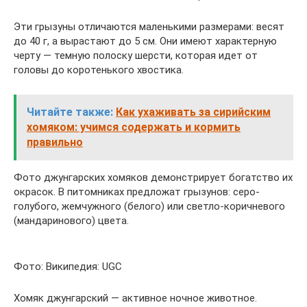
Эти грызуны отличаются маленькими размерами: весят
до 40 г, а вырастают до 5 см. Они имеют характерную
черту — темную полоску шерсти, которая идет от
головы до коротенького хвостика.
Читайте также:
Как ухаживать за сирийским
хомяком: учимся содержать и кормить
правильно
Фото джунгарских хомяков демонстрирует богатство их
окрасок. В питомниках предложат грызунов: серо-
голубого, жемчужного (белого) или светло-коричневого
(мандаринового) цвета.
Фото: Википедия: UGC
Хомяк джунгарский — активное ночное животное.