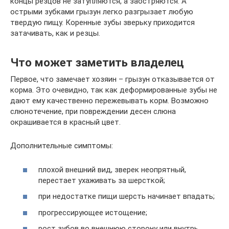
концы резцов не затупляются, а заостряются. А
острыми зубками грызун легко разгрызает любую
твердую пищу. Коренные зубы зверьку приходится
затачивать, как и резцы.
Что может заметить владелец
Первое, что замечает хозяин – грызун отказывается от
корма. Это очевидно, так как деформированные зубы не
дают ему качественно пережевывать корм. Возможно
слюнотечение, при повреждении десен слюна
окрашивается в красный цвет.
Дополнительные симптомы:
плохой внешний вид, зверек неопрятный,
перестает ухаживать за шерсткой;
при недостатке пищи шерсть начинает впадать;
прогрессирующее истощение;
рост зубов во внешнюю сторону или внутрь