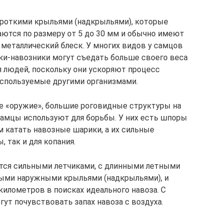
ороткими крыльями (надкрыльями), которые
ются по размеру от 5 до 30 мм и обычно имеют
металлический блеск. У многих видов у самцов
уки-навозники могут съедать больше своего веса
я людей, поскольку они ускоряют процесс
используемые другими организмами.
е «оружие», большие роговидные структуры на
 самцы используют для борьбы. У них есть шпоры
м катать навозные шарики, а их сильные
 так и для копания.
тся сильными летчиками, с длинными летными
ыми наружными крыльями (надкрыльями), и
километров в поисках идеального навоза. С
ут почувствовать запах навоза с воздуха.