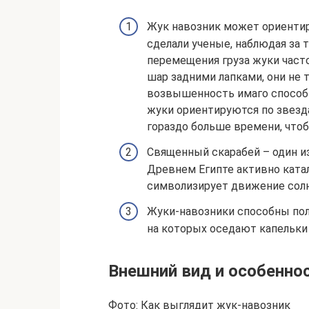
Жук навозник может ориентир
сделали ученые, наблюдая за
перемещения груза жуки часто
шар задними лапками, они не 
возвышенность имаго способн
жуки ориентируются по звезда
гораздо больше времени, что
Священный скарабей – один и
Древнем Египте активно катал
символизирует движение солн
Жуки-навозники способны полу
на которых оседают капельки
Внешний вид и особенно
Фото: Как выглядит жук-навозник