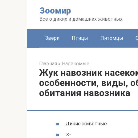
Перейти
Зоомир
к
контенту
Всё о диких и домашних животных
Звери
Птицы
Питомцы
Главная
»
Насекомые
Жук навозник насеко
особенности, виды, о
обитания навозника
Дикие животные
>>