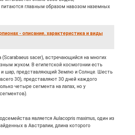
и питаются главным образом навозом наземных
пионах - описание, характеристика и виды
(Scarabaeus sacer), встречающийся на многих
озным жуком. В египетской космогонии есть
, и шар, представляющий Землю и Солнце. Шесть
всего 30), представляют 30 дней каждого
только четыре сегмента на лапах, но у
сегментов).
семейства является Aulacopris maximus, один из
айденных в Австралии, длина которого