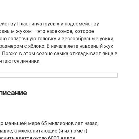
мейству Пластинчатоусых и подсемейству
озным жуком – это насекомое, которое
вою лопаточную головку и веслообразные усики.
азмером с яблоко. В начале лета навозный жук
. Позже в этом сезоне самка откладывает яйца в
итаются личинки.
писание
о меньшей мере 65 миллионов лет назад,
адке, а млекопитающие (и их помет)
асчитывается около 6000 видов,