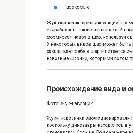
Насекомые
Жук-навозник
, принадлежащий к се
скарабеинов, также называемый нав
формирует навоз в шар, используя с
У некоторых видов шар может быть р
закапывает себя в шар и питается им
навозные шарики, которыми потом п
Происхождение вида и о
Фото: Жук-навозник
Жуки-навозники эволюционировали п
поскольку динозавры находились в уп
становились больше. Во всем мире н