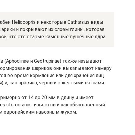
беи Heliocopris и некоторые Catharsius виды
арики и покрывают их слоем глины, которая
лось, что это старые каменные пушечные ядра.
 (Aphodiinae и Geotrupinae) также называют
формирования шариков они выкапывают камеру
тся во время кормления или для хранения яиц.
м) и, как правило, черный с желтыми пятнами.
римерно от 14 до 20 мм в длину и имеет
es stercorarius, известный как обыкновенный
ым европейским навозным жуком.