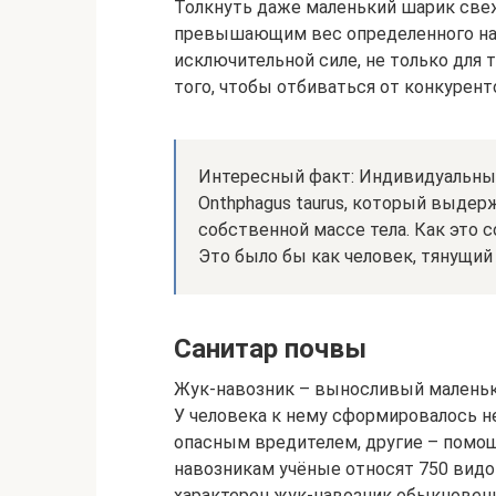
Толкнуть даже маленький шарик свеж
превышающим вес определенного нав
исключительной силе, не только для т
того, чтобы отбиваться от конкурент
Интересный факт: Индивидуальный
Onthphagus taurus, который выдер
собственной массе тела. Как это 
Это было бы как человек, тянущий 
Санитар почвы
Жук-навозник – выносливый маленьки
У человека к нему сформировалось н
опасным вредителем, другие – помощ
навозникам учёные относят 750 видо
характерен жук-навозник обыкновенн