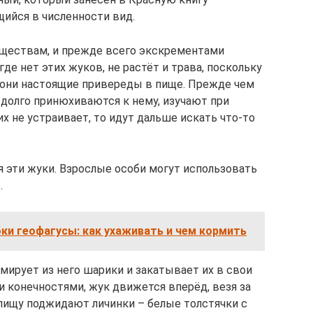
ийся в численности вид.
еществам, и прежде всего экскрементами
де нет этих жуков, не растёт и трава, поскольку
о, они настоящие привереды в пище. Прежде чем
 долго принюхиваются к нему, изучают при
их не устраивает, то идут дальше искать что‑то
я эти жуки. Взрослые особи могут использовать
.
ки геофагусы: как ухаживать и чем кормить
рмирует из него шарики и закатывает их в свои
 конечностями, жук движется вперёд, везя за
 пищу поджидают личинки – белые толстячки с