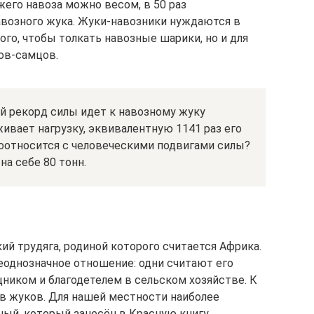
его навоза можно весом, в 50 раз
озного жука. Жуки-навозники нуждаются в
ого, чтобы толкать навозные шарики, но и для
ов-самцов.
 рекорд силы идет к навозному жуку
живает нагрузку, эквивалентную 1141 раз его
соотносится с человеческими подвигами силы?
на себе 80 тонн.
й трудяга, родиной которого считается Африка.
еоднозначное отношение: одни считают его
ником и благодетелем в сельском хозяйстве. К
в жуков. Для нашей местности наиболее
ый, который занесён в Красную книгу