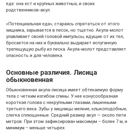
еде: она ест и крупных животных, и своих
родственников-акул.
«Потенциальная еда», стараясь спрятаться от этого
хищника, зарывается в песок, но тщетно. Акула-молот
улавливает своей головой импульсы, идущие от их тел,
бросается на них и буквально выдирает испуганную
трепещущую рыбу из песка. Акула-молот представляет
опасность и для человека.
Основные различия. Лисица
обыкновенная
Обыкновенная акула-лисица имеет обтекаемую форму
тела с четким изгибом спины. У нее конусообразная
короткая голова с некрупными глазами, лишенными
третьего века. Зубы у хищницы мелкие, клыкоподобные,
слегка сплющенные. Средний размер акул — около пяти
метров. При этом зафиксирован максимум – более 7 м, и
минимум – меньше четырех.