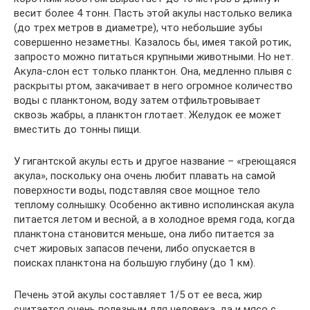
весит более 4 тонн. Пасть этой акулы настолько велика
(до трех метров в диаметре), что небольшие зубы
совершенно незаметны. Казалось бы, имея такой ротик,
запросто можно питаться крупными животными. Но нет.
Акула-слон ест только планктон. Она, медленно плывя с
раскрыты ртом, закачивает в него огромное количество
воды с планктоном, воду затем отфильтровывает
сквозь жабры, а планктон глотает. Желудок ее может
вместить до тонны пищи.
У гигантской акулы есть и другое название – «греющаяся
акула», поскольку она очень любит плавать на самой
поверхности воды, подставляя свое мощное тело
теплому солнышку. Особенно активно исполинская акула
питается летом и весной, а в холодное время года, когда
планктона становится меньше, она либо питается за
счет жировых запасов печени, либо опускается в
поисках планктона на большую глубину (до 1 км).
Печень этой акулы составляет 1/5 от ее веса, жир
считается очень полезным для человека, да и мясо с