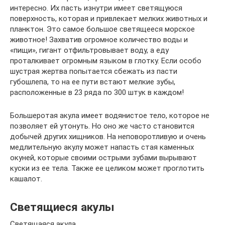
интересно. Их пасть изнутри имеет светящуюся
поверхность, которая и привлекает мелких животных и
планктон. Это самое большое светящееся морское
животное! Захватив огромное количество воды и
«пищи», гигант отфильтровывает воду, а еду
проталкивает огромным языком в глотку. Если особо
шустрая жертва попытается сбежать из пасти
губошлепа, то на ее пути встают мелкие зубы,
расположенные в 23 ряда по 300 штук в каждом!
Большеротая акула имеет водянистое тело, которое не
позволяет ей утонуть. Но оно же часто становится
добычей других хищников. На неповоротливую и очень
медлительную акулу может напасть стая каменных
окуней, которые своими острыми зубами вырывают
куски из ее тела. Также ее целиком может проглотить
кашалот.
Светящиеся акулы
Светящаяся акула