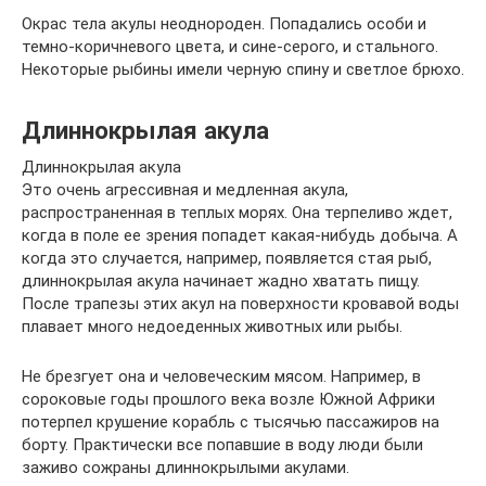
Окрас тела акулы неоднороден. Попадались особи и
темно-коричневого цвета, и сине-серого, и стального.
Некоторые рыбины имели черную спину и светлое брюхо.
Длиннокрылая акула
Длиннокрылая акула
Это очень агрессивная и медленная акула,
распространенная в теплых морях. Она терпеливо ждет,
когда в поле ее зрения попадет какая-нибудь добыча. А
когда это случается, например, появляется стая рыб,
длиннокрылая акула начинает жадно хватать пищу.
После трапезы этих акул на поверхности кровавой воды
плавает много недоеденных животных или рыбы.
Не брезгует она и человеческим мясом. Например, в
сороковые годы прошлого века возле Южной Африки
потерпел крушение корабль с тысячью пассажиров на
борту. Практически все попавшие в воду люди были
заживо сожраны длиннокрылыми акулами.