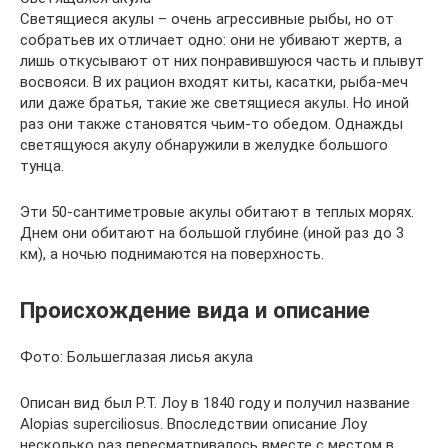
Светящиеся акулы – очень агрессивные рыбы, но от
собратьев их отличает одно: они не убивают жертв, а
лишь откусывают от них понравившуюся часть и плывут
восвояси. В их рацион входят киты, касатки, рыба-меч
или даже братья, такие же светящиеся акулы. Но иной
раз они также становятся чьим-то обедом. Однажды
светящуюся акулу обнаружили в желудке большого
тунца.
Эти 50-сантиметровые акулы обитают в теплых морях.
Днем они обитают на большой глубине (иной раз до 3
км), а ночью поднимаются на поверхность.
Происхождение вида и описание
Фото: Большеглазая лисья акула
Описан вид был Р.Т. Лоу в 1840 году и получил название
Alopias superciliosus. Впоследствии описание Лоу
несколько раз пересматривалось вместе с местом в