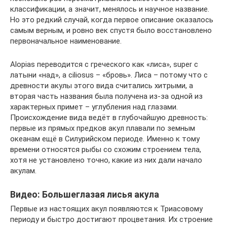
классификации, а значит, менялось и научное название.
Но это редкий случай, когда первое описание оказалось
самым верным, и ровно век спустя было восстановлено
первоначальное наименование.
Alopias переводится с греческого как «лиса», super с
латыни «над», а ciliosus – «бровь». Лиса – потому что с
древности акулы этого вида считались хитрыми, а
вторая часть названия была получена из-за одной из
характерных примет – углубления над глазами.
Происхождение вида ведёт в глубочайшую древность:
первые из прямых предков акул плавали по земным
океанам ещё в Силурийском периоде. Именно к тому
времени относятся рыбы со схожим строением тела,
хотя не установлено точно, какие из них дали начало
акулам.
Видео: Большеглазая лисья акула
Первые из настоящих акул появляются к Триасовому
периоду и быстро достигают процветания. Их строение