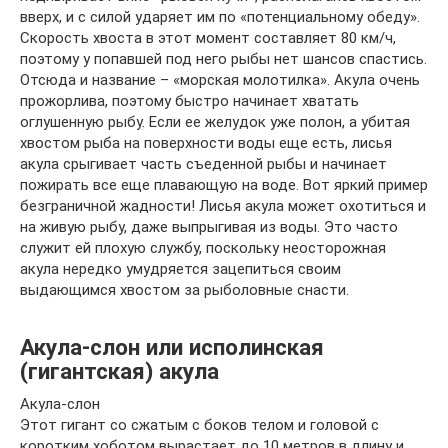
вверх, и с силой ударяет им по «потенциальному обеду».
Скорость хвоста в этот момент составляет 80 км/ч,
поэтому у попавшей под него рыбы нет шансов спастись.
Отсюда и название – «морская молотилка». Акула очень
прожорлива, поэтому быстро начинает хватать
оглушенную рыбу. Если ее желудок уже полон, а убитая
хвостом рыба на поверхности воды еще есть, лисья
акула срыгивает часть съеденной рыбы и начинает
пожирать все еще плавающую на воде. Вот яркий пример
безграничной жадности! Лисья акула может охотиться и
на живую рыбу, даже выпрыгивая из воды. Это часто
служит ей плохую службу, поскольку неосторожная
акула нередко умудряется зацепиться своим
выдающимся хвостом за рыболовные снасти.
Акула-слон или исполинская
(гигантская) акула
Акула-слон
Этот гигант со сжатым с боков телом и головой с
коротким хоботом вырастает до 10 метров в длину и