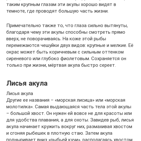
таким крупным глазам эти акулы хорошо видят в
темноте, где проводят большую часть жизни.
Примечательно также то, что глаза сильно вытянуты,
благодаря чему эти акулы способны смотреть прямо
вверх, не поворачиваясь. На коже этой рыбы
перемежаются чешуйки двух видов: крупные и мелкие. Её
окрас может быть коричневым с сильным оттенком
сиреневого или глубоко фиолетовым. Сохраняется он
только при жизни, мёртвая акула быстро сереет.
Лисья акула
Лисья акула
Другие ее названия – «морская лисица» или «морская
молотилка». Самая выдающаяся часть тела этой акулы
– большой хвост. Он нужен ей вовсе не для красоты или
для удобства плавания, а для охоты. Завидев рыб, лисья
акула начинает кружить вокруг них, размахивая хвостом
и сгоняя рыбешек в плотную стаю. Затем акула
подныривает вниз «рыбьей кучи», располагаясь хвостом