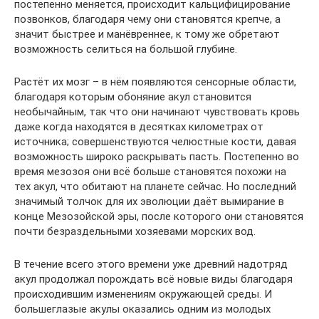
постепенно меняется, происходит кальцифицирование
позвонков, благодаря чему они становятся крепче, а
значит быстрее и манёвреннее, к тому же обретают
возможность селиться на большой глубине.
Растёт их мозг – в нём появляются сенсорные области,
благодаря которым обоняние акул становится
необычайным, так что они начинают чувствовать кровь
даже когда находятся в десятках километрах от
источника; совершенствуются челюстные кости, давая
возможность широко раскрывать пасть. Постепенно во
время мезозоя они всё больше становятся похожи на
тех акул, что обитают на планете сейчас. Но последний
значимый толчок для их эволюции даёт вымирание в
конце Мезозойской эры, после которого они становятся
почти безраздельными хозяевами морских вод.
В течение всего этого времени уже древний надотряд
акул продолжал порождать всё новые виды благодаря
происходившим изменениям окружающей среды. И
большеглазые акулы оказались одним из молодых