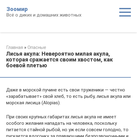
Перейти
Зоомир
к
Всё о диких и домашних животных
контенту
Главная
»
Опасные
Лисья акула: Невероятно милая акула,
которая сражается своим хвостом, как
боевой плетью
Даже в морской пучине есть свои труженики — честно
«зарабатывает» свой хлеб, то есть рыбу, лисья акула или
морская лисица (Alopias).
При своих крупных габаритах лисья акула не имеет
особого желания нападать на человека, поскольку
питается стайной рыбой, но уж если совсем голодно, то
пускается вдогонку за плавающими безпозвоночными и