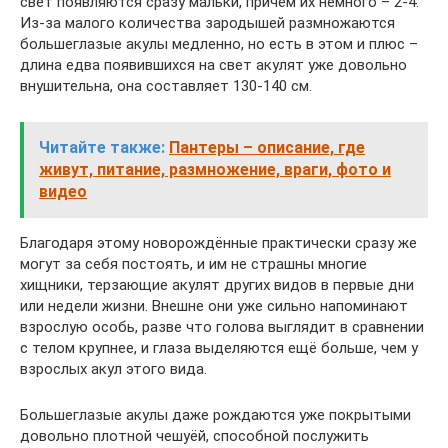
свет появляются сразу мальки, причём их немного – 2-4.
Из-за малого количества зародышей размножаются
большеглазые акулы медленно, но есть в этом и плюс –
длина едва появившихся на свет акулят уже довольно
внушительна, она составляет 130-140 см.
Читайте также:
Пантеры – описание, где
живут, питание, размножение, враги, фото и
видео
Благодаря этому новорождённые практически сразу же
могут за себя постоять, и им не страшны многие
хищники, терзающие акулят других видов в первые дни
или недели жизни. Внешне они уже сильно напоминают
взрослую особь, разве что голова выглядит в сравнении
с телом крупнее, и глаза выделяются ещё больше, чем у
взрослых акул этого вида.
Большеглазые акулы даже рождаются уже покрытыми
довольно плотной чешуёй, способной послужить