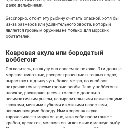
даже дельфинами.
Бесспорно, стоит эту рыбину считать опасной, хотя бы
из-за размеров или удивительного хвоста, который
является грозным оружием не только для морских
обитателей.
Ковровая акула или бородатый
воббегонг
Согласитесь, на акулу она совсем не похожа. Эти донные
морские животные, распространенные в теплых водах,
вырастают в длину чуть более метра, но иной раз
встречаются и трехметровые особи. Тело у воббегонга
плоское, расширяющееся к голове с довольно
несимпатичным рылом, невыразительными немигающими
глазками, мелкими зубками и кожными наростами,
напоминающими бороду. Ими ковровая акула
«прочесывает» морское дно, ища себе пропитание –
крабов, креветок, моллюсков, иглокожих и мелкую рыбу.