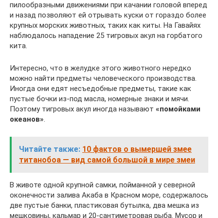
пилообразными движениями при качании головой вперед
и назад позволяют ей отрывать куски от гораздо более
крупных морских животных, таких как киты. На Гавайях
наблюдалось нападение 25 тигровых акул на горбатого
кита.
Интересно, что в желудке этого животного нередко
можно найти предметы человеческого производства.
Иногда они едят несъедобные предметы, такие как
пустые бочки из-под масла, номерные знаки и мячи.
Поэтому тигровых акул иногда называют
«помойками
океанов»
.
Читайте также:
10 фактов о вымершей змее
титанобоа — вид самой большой в мире змеи
В животе одной крупной самки, пойманной у северной
оконечности залива Акаба в Красном море, содержалось
две пустые банки, пластиковая бутылка, два мешка из
мешковины, кальмар и 20-сантиметровая рыба. Мусор и