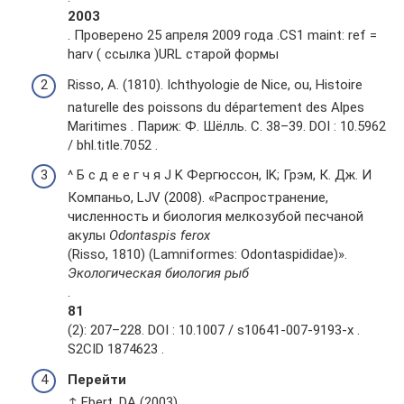
2003
. Проверено 25 апреля 2009 года .CS1 maint: ref =
harv ( ссылка )URL старой формы
Risso, A. (1810). Ichthyologie de Nice, ou, Histoire
naturelle des poissons du département des Alpes
Maritimes . Париж: Ф. Шёлль. С. 38–39. DOI : 10.5962
/ bhl.title.7052 .
^ Б с д е е г ч я J K Фергюссон, IK; Грэм, К. Дж. И
Компаньо, LJV (2008). «Распространение,
численность и биология мелкозубой песчаной
акулы
Odontaspis ferox
(Risso, 1810) (Lamniformes: Odontaspididae)».
Экологическая биология рыб
.
81
(2): 207–228. DOI : 10.1007 / s10641-007-9193-х .
S2CID 1874623 .
Перейти
↑ Ebert, DA (2003).