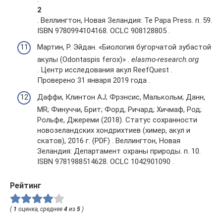
2
. Веллингтон, Новая Зеландия: Te Papa Press. п. 59.
ISBN 9780994104168. OCLC 908128805 .
Мартин, Р. Эйдан. «Биология бугорчатой ​​зубастой
акулы (Odontaspis ferox)» .
elasmo-research.org
. Центр исследования акул ReefQuest .
Проверено 31 января 2019 года .
Даффи, Клинтон AJ; Фрэнсис, Малькольм; Данн,
MR; Финуччи, Брит; Форд, Ричард; Хичмаф, Род;
Рольфе, Джереми (2018). Статус сохранности
новозеландских хондрихтиев (химер, акул и
скатов), 2016 г. (PDF) . Веллингтон, Новая
Зеландия: Департамент охраны природы. п. 10.
ISBN 9781988514628. OCLC 1042901090 .
Рейтинг
(
1
оценка, среднее
4
из
5
)