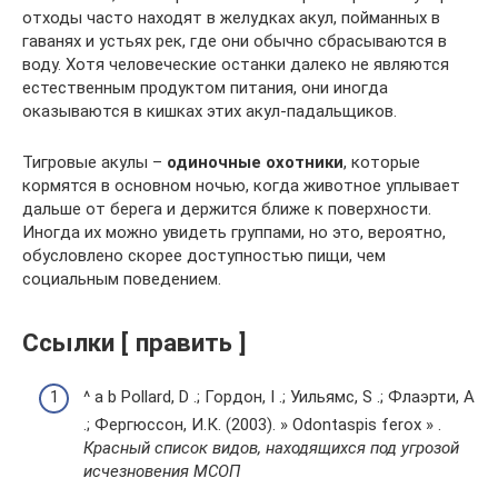
отходы часто находят в желудках акул, пойманных в
гаванях и устьях рек, где они обычно сбрасываются в
воду. Хотя человеческие останки далеко не являются
естественным продуктом питания, они иногда
оказываются в кишках этих акул-падальщиков.
Тигровые акулы –
одиночные охотники
, которые
кормятся в основном ночью, когда животное уплывает
дальше от берега и держится ближе к поверхности.
Иногда их можно увидеть группами, но это, вероятно,
обусловлено скорее доступностью пищи, чем
социальным поведением.
Ссылки [ править ]
^ a b Pollard, D .; Гордон, I .; Уильямс, S .; Флаэрти, А
.; Фергюссон, И.К. (2003). » Odontaspis ferox » .
Красный список видов, находящихся под угрозой
исчезновения МСОП
.