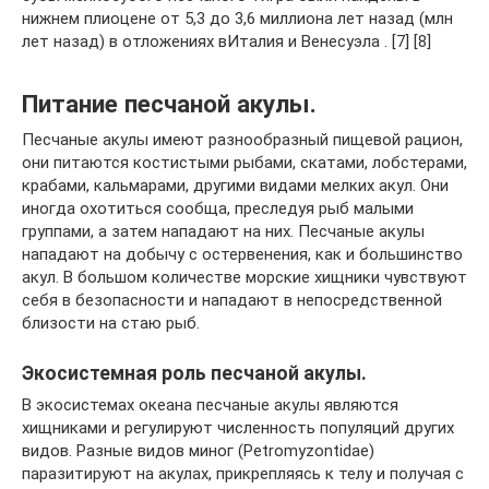
нижнем плиоцене от 5,3 до 3,6 миллиона лет назад (млн
лет назад) в отложениях вИталия и Венесуэла . [7] [8]
Питание песчаной акулы.
Песчаные акулы имеют разнообразный пищевой рацион,
они питаются костистыми рыбами, скатами, лобстерами,
крабами, кальмарами, другими видами мелких акул. Они
иногда охотиться сообща, преследуя рыб малыми
группами, а затем нападают на них. Песчаные акулы
нападают на добычу с остервенения, как и большинство
акул. В большом количестве морские хищники чувствуют
себя в безопасности и нападают в непосредственной
близости на стаю рыб.
Экосистемная роль песчаной акулы.
В экосистемах океана песчаные акулы являются
хищниками и регулируют численность популяций других
видов. Разные видов миног (Petromyzontidae)
паразитируют на акулах, прикрепляясь к телу и получая с