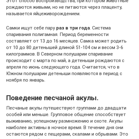
Этот способ воспроизводства, при котором животные
рождаются живыми, но не питаются через плаценту,
называется яйцеживорождением.
Самки ищут себе пару
раз в три года
. Система
спаривания полигамная. Период беременности
составляет от 13 до 16 месяцев. Самка может родить
от 10 до 80 детенышей длиной 51-104 см и весом 3-6
килограммов. В Северном полушарии спаривание
происходит с марта по май, а детеныши рождаются с
апреля по июнь следующего года. Считается, что в
Южном полушарии детеныши появляются в период с
ноября по январь.
Поведение песчаной акулы.
Песчаные акулы путешествуют группами до двадцати
особей или меньше. Групповое общение способствует
выживанию, успешному размножению и охоте. Акулы
наиболее активны в ночное время. В течение дня они
остаются рядом с пещерами, скалами и обрывами. Это