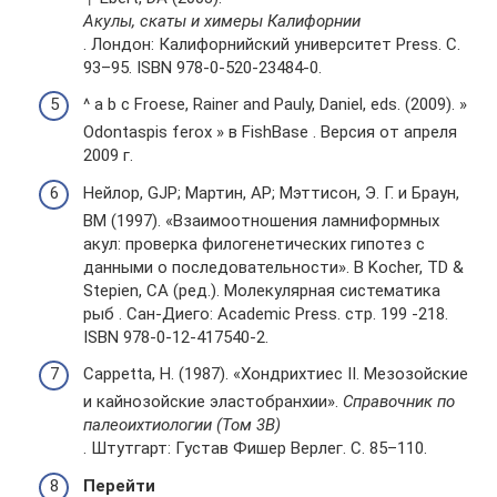
Акулы, скаты и химеры Калифорнии
. Лондон: Калифорнийский университет Press. С.
93–95. ISBN 978-0-520-23484-0.
^ a b c Froese, Rainer and Pauly, Daniel, eds. (2009). »
Odontaspis ferox » в FishBase . Версия от апреля
2009 г.
Нейлор, GJP; Мартин, AP; Мэттисон, Э. Г. и Браун,
ВМ (1997). «Взаимоотношения ламниформных
акул: проверка филогенетических гипотез с
данными о последовательности». В Kocher, TD &
Stepien, CA (ред.). Молекулярная систематика
рыб . Сан-Диего: Academic Press. стр. 199 -218.
ISBN 978-0-12-417540-2.
Cappetta, H. (1987). «Хондрихтиес II. Мезозойские
и кайнозойские эластобранхии».
Справочник по
палеоихтиологии (Том 3B)
. Штутгарт: Густав Фишер Верлег. С. 85–110.
Перейти