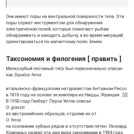
Они имеют поры на вентральной поверхности тела. Эти
поры служат инструментом для обнаружения
электрических полей, которые помогают рыбам
обнаруживать и находить добычу, а во время миграций
ориентироваться по магнитному полю Земли.
Таксономия и филогения [ править ]
Мелкозубый песчаный тигр был первоначально описан
как
Squalus ferox
итальянско-французским натуралистом Антуаном Риссо
в 1810 году на основе экземпляра из Ниццы, Франция . [2]
В 1950 году Гилберт Перси Уитли описал
O. grassti
из австралийских образцов, отделив их от
O. ferox
на основании зубных рядов и отсутствия пятен. Леонард
Компаньо назвал эти два вида синонимами в 1984 году,