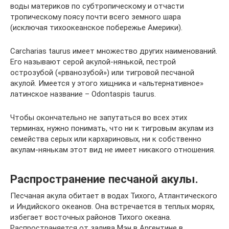
воды материков по субтропическому и отчасти
тропическому поясу почти всего земного шара
(исключая тихоокеанское побережье Америки).
Carcharias taurus имеет множество других наименований.
Его называют серой акулой-нянькой, пестрой
острозубой («рванозубой») или тигровой песчаной
акулой. Имеется у этого хищника и «альтернативное»
латинское название – Odontaspis taurus.
Чтобы окончательно не запутаться во всех этих
терминах, нужно понимать, что ни к тигровым акулам из
семейства серых или кархариновых, ни к собственно
акулам-нянькам этот вид не имеет никакого отношения.
Распространение песчаной акулы.
Песчаная акула обитает в водах Тихого, Атлантического
и Индийского океанов. Она встречается в теплых морях,
избегает восточных районов Тихого океана.
Распространяется от залива Мэн в Аргентине в