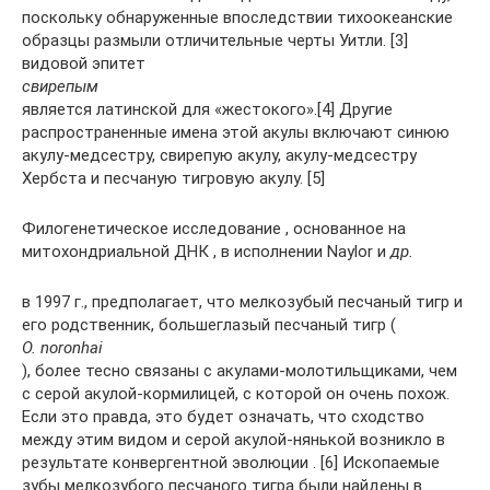
поскольку обнаруженные впоследствии тихоокеанские
образцы размыли отличительные черты Уитли. [3]
видовой эпитет
свирепым
является латинской для «жестокого».[4] Другие
распространенные имена этой акулы включают синюю
акулу-медсестру, свирепую акулу, акулу-медсестру
Хербста и песчаную тигровую акулу. [5]
Филогенетическое исследование , основанное на
митохондриальной ДНК , в исполнении Naylor и
др.
в 1997 г., предполагает, что мелкозубый песчаный тигр и
его родственник, большеглазый песчаный тигр (
O. noronhai
), более тесно связаны с акулами-молотильщиками, чем
с серой акулой-кормилицей, с которой он очень похож.
Если это правда, это будет означать, что сходство
между этим видом и серой акулой-нянькой возникло в
результате конвергентной эволюции . [6] Ископаемые
зубы мелкозубого песчаного тигра были найдены в