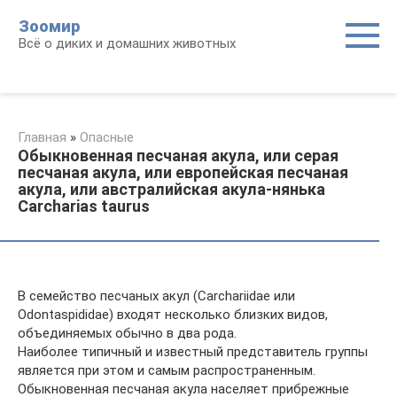
Перейти
Зоомир
к
Всё о диких и домашних животных
контенту
Главная
»
Опасные
Обыкновенная песчаная акула, или серая
песчаная акула, или европейская песчаная
акула, или австралийская акула-нянька
Carcharias taurus
В семейство песчаных акул (Carchariidae или
Odontaspididae) входят несколько близких видов,
объединяемых обычно в два рода.
Наиболее типичный и известный представитель группы
является при этом и самым распространенным.
Обыкновенная песчаная акула населяет прибрежные