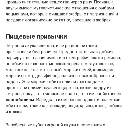
кровью питательные вещества через рану. Песчаные
акулы имеют мутуалистические отношения с рыбами —
лоцманами, которые очищают жабры от загрязнений и
поедают органические остатки, засевшие в жабрах.
Пищевые привычки
Тигровая акула всеядна, и ее рацион питания
практически безграничен. Предпочтительная добыча
варьируется в зависимости от географического региона,
но обычно включает морских черепах, медуз, скатов,
моллюсков, костистых рыб, морских змей, кальмаров,
морских птиц, дельфинов, различных ракообразных и
падаль. Эти морские обитатели питаются даже
представителями акульего царства, включая других
тигровых акул, что указывает на то, что им свойственен
каннибализм
. Изредка в их меню попадают и наземные
обитатели, такие как лошади, овцы, крысы, козы, собаки
и кошки.
Зазубренные зубы тигровой акулы в сочетании с