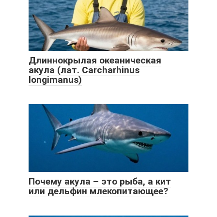
Длиннокрылая океаническая
акула (лат. Carcharhinus
longimanus)
Почему акула – это рыба, а кит
или дельфин млекопитающее?