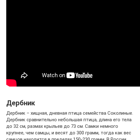
Дербник
Дербник – хищная, дневная птица семейства Соколиные.
Дербник сравнительно небольшая птица, длина его тела
до 32 см, размах крыльев до 73 см. Самки немного
крупнее, чем самцы, и весят до 300 грамм, тогда как вес
самцов находится в пределах 150-230 грамм. В России