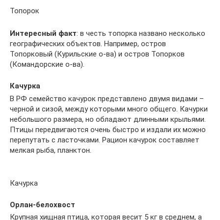
Топорок
Интересный факт
: в честь топорка названо несколько
географических объектов. Например, остров
Топорковый (Курильские о-ва) и остров Топорков
(Командорские о-ва).
Качурка
В РФ семейство качурок представлено двумя видами –
черной и сизой, между которыми много общего. Качурки
небольшого размера, но обладают длинными крыльями.
Птицы передвигаются очень быстро и издали их можно
перепутать с ласточками. Рацион качурок составляет
мелкая рыба, планктон.
Качурка
Орлан-белохвост
Крупная хищная птица, которая весит 5 кг в среднем, а