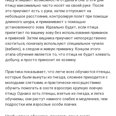
пищу и лишают возможности отдыха и сна. В эти дни
птицу максимально часто носят на своей руке. После
это приучают есть с руки, затем отпускают на
небольшое расстояние, контролируя полет при помощи
длинного шнура, и приманивают с помощью
установленного зова. Идеально будет, если птица
прилетает по вашему зову без использования приманок
и привязей. Затем хищника приучают непосредственно
охотиться, поначалу используют специальное чучело
(вабило), а следом и живую приманку. Концом этого
этапа обучения является то, что птица не будет клевать
добычу, а просто приносит ее хозяину.
Практика показывает, что легче всех обучаются птенцы,
которые были вынуты из гнезда, сложнее приходится с
молодыми слетками, и практически неосуществимо
обучить помогать в охоте взрослую крупную ловчую
птицу. Однако хоть птенцы, взятые из гнезда, и легко
обучаемы, они растут намного слабее и медленнее, чем
подростки или взрослые особи ловчих.