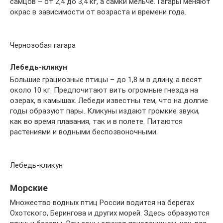
самцов – от 2,4 до 3,4 кг, а самки мельче. Гагары меняют
окрас в зависимости от возраста и времени года.
Чернозобая гагара
Лебедь-кликун
Большие грациозные птицы – до 1,8 м в длину, а весят
около 10 кг. Предпочитают вить огромные гнезда на
озерах, в камышах. Лебеди известны тем, что на долгие
годы образуют пары. Кликуны издают громкие звуки,
как во время плавания, так и в полете. Питаются
растениями и водными беспозвоночными.
Лебедь-кликун
Морские
Множество водных птиц России водится на берегах
Охотского, Берингова и других морей. Здесь образуются