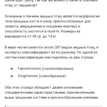
цапли едят рыбу, так как же можно отличить обычных
птиц от хищников?
Основным отличием хищных птиц является морфология
тела (мощные когти и клюв, приспособленные для
захвата, умерщвления и поедания жертвы) и
способность охотится в полёте. Размеры их
варьируются от 60 гр. до 14 кг.
В мире насчитывается около 287 видов хищных птиц, и
эксперты классифицируют их по-разному. По одной из
систем классификации они поделены на два отряда:
Falconiformes (соколообразные);
Strigiformes (совообразные).
Оба этих отряда обладают двумя основными
специфическими характеристиками, перечисленными
выше: мощными когтями и крючкообразными клювами.