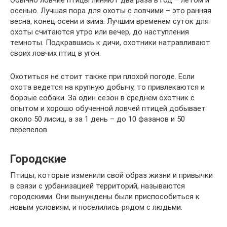
Обычно ловчие птицы линяют два раза в год – летом и
осенью. Лучшая пора для охоты с ловчими – это ранняя
весна, конец осени и зима. Лучшим временем суток для
охоты считаются утро или вечер, до наступления
темноты. Подкравшись к дичи, охотники натравливают
своих ловчих птиц в угон.
Охотиться не стоит также при плохой погоде. Если
охота ведется на крупную добычу, то привлекаются и
борзые собаки. За один сезон в среднем охотник с
опытом и хорошо обученной ловчей птицей добывает
около 50 лисиц, а за 1 день – до 10 фазанов и 50
перепелов.
Городские
Птицы, которые изменили свой образ жизни и привычки
в связи с урбанизацией территорий, называются
городскими. Они вынуждены были приспособиться к
новым условиям, и поселились рядом с людьми.