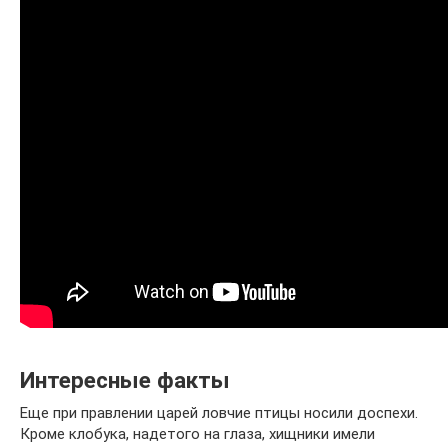
Интересные факты
Еще при правлении царей ловчие птицы носили доспехи.
Кроме клобука, надетого на глаза, хищники имели