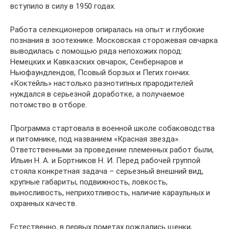
вступило в силу в 1950 годах.
Работа селекционеров опиралась на опыт и глубокие
познания в зоотехнике. Московская сторожевая овчарка
выводилась с помощью ряда непохожих пород:
Немецких и Кавказских овчарок, Сенбернаров и
Ньюфаундлендов, Псовый борзых и Пегих гончих.
«Коктейль» настолько разнотипных прародителей
нуждался в серьезной доработке, а получаемое
потомство в отборе.
Программа стартовала в военной школе собаководства
и питомнике, под названием «Красная звезда».
Ответственными за проведение племенных работ были,
Ильин Н. А. и Бортников Н. И. Перед рабочей группой
стояла конкретная задача – серьезный внешний вид,
крупные габариты, подвижность, ловкость,
выносливость, неприхотливость, наличие караульных и
охранных качеств.
Естественно, в первых пометах рождались щенки,