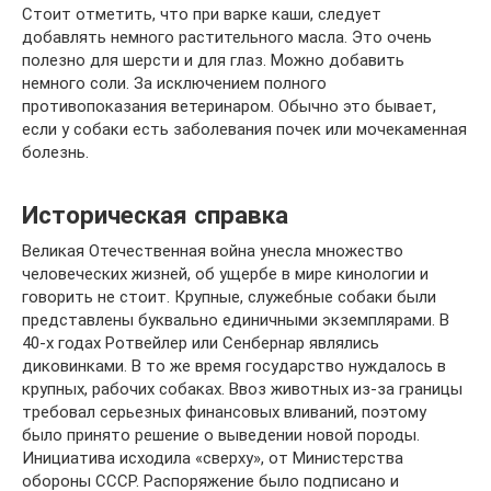
Стоит отметить, что при варке каши, следует
добавлять немного растительного масла. Это очень
полезно для шерсти и для глаз. Можно добавить
немного соли. За исключением полного
противопоказания ветеринаром. Обычно это бывает,
если у собаки есть заболевания почек или мочекаменная
болезнь.
Историческая справка
Великая Отечественная война унесла множество
человеческих жизней, об ущербе в мире кинологии и
говорить не стоит. Крупные, служебные собаки были
представлены буквально единичными экземплярами. В
40-х годах Ротвейлер или Сенбернар являлись
диковинками. В то же время государство нуждалось в
крупных, рабочих собаках. Ввоз животных из-за границы
требовал серьезных финансовых вливаний, поэтому
было принято решение о выведении новой породы.
Инициатива исходила «сверху», от Министерства
обороны СССР. Распоряжение было подписано и