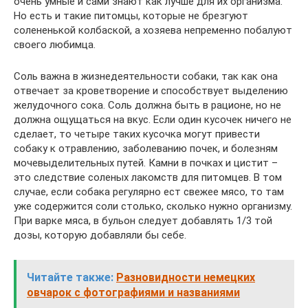
очень умные и сами знают как лучше для их организма.
Но есть и такие питомцы, которые не брезгуют
солененькой колбаской, а хозяева непременно побалуют
своего любимца.
Соль важна в жизнедеятельности собаки, так как она
отвечает за кроветворение и способствует выделению
желудочного сока. Соль должна быть в рационе, но не
должна ощущаться на вкус. Если один кусочек ничего не
сделает, то четыре таких кусочка могут привести
собаку к отравлению, заболеванию почек, и болезням
мочевыделительных путей. Камни в почках и цистит –
это следствие соленых лакомств для питомцев. В том
случае, если собака регулярно ест свежее мясо, то там
уже содержится соли столько, сколько нужно организму.
При варке мяса, в бульон следует добавлять 1/3 той
дозы, которую добавляли бы себе.
Читайте также:
Разновидности немецких
овчарок с фотографиями и названиями