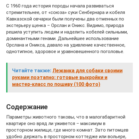
С 1960 года история породы начала развиваться
стремительнее, от «союза» суки Сенбернара и кобеля
Кавказской овчарки были получены два отменных по
экстерьеру щенка – Орслан и Оникс. Видимо, природа
решила уступить людям и наделить кобелей сильными,
доминантными генами. Дальнейшее использование
Орслана и Оникса, давало на удивление качественное,
однотипное, здоровое и уравновешенного поголовье.
Читайте также:
Лежанка для собаки своими
руками поэтапно: готовые выкройки и
мастер-класс по пошиву (100 фото)
Содержание
Параметры животного таковы, что в малогабаритной
квартире оно вряд ли уживется – максимум в
просторном жилище, где много комнат. Зато питомцев
удобно держать в просторном коттедже или вольере,