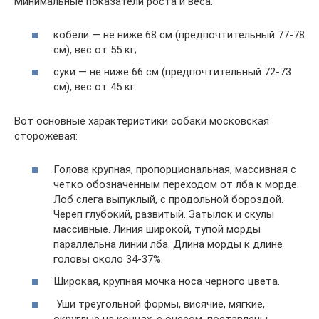
Минимальные показатели роста и веса:
кобели — не ниже 68 см (предпочтительный 77-78
см), вес от 55 кг;
суки — не ниже 66 см (предпочтительный 72-73
см), вес от 45 кг.
Вот основные характеристики собаки московская
сторожевая:
Голова крупная, пропорциональная, массивная с
четко обозначенным переходом от лба к морде.
Лоб слега выпуклый, с продольной бороздой.
Череп глубокий, развитый. Затылок и скулы
массивные. Линия широкой, тупой морды
параллельна линии лба. Длина морды к длине
головы около 34-37%.
Широкая, крупная мочка носа черного цвета.
Уши треугольной формы, висячие, мягкие,
округлые на концах, с очесом, поставлены