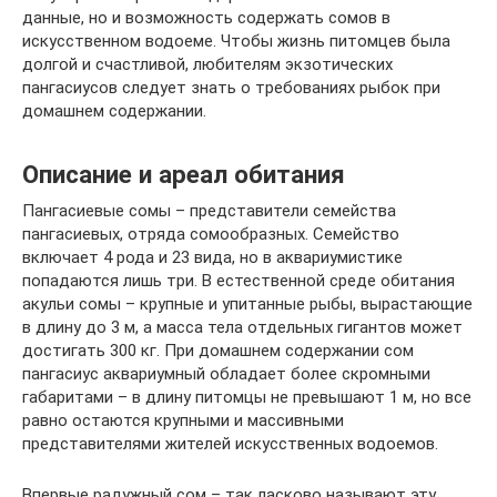
данные, но и возможность содержать сомов в
искусственном водоеме. Чтобы жизнь питомцев была
долгой и счастливой, любителям экзотических
пангасиусов следует знать о требованиях рыбок при
домашнем содержании.
Описание и ареал обитания
Пангасиевые сомы – представители семейства
пангасиевых, отряда сомообразных. Семейство
включает 4 рода и 23 вида, но в аквариумистике
попадаются лишь три. В естественной среде обитания
акульи сомы – крупные и упитанные рыбы, вырастающие
в длину до 3 м, а масса тела отдельных гигантов может
достигать 300 кг. При домашнем содержании сом
пангасиус аквариумный обладает более скромными
габаритами – в длину питомцы не превышают 1 м, но все
равно остаются крупными и массивными
представителями жителей искусственных водоемов.
Впервые радужный сом – так ласково называют эту