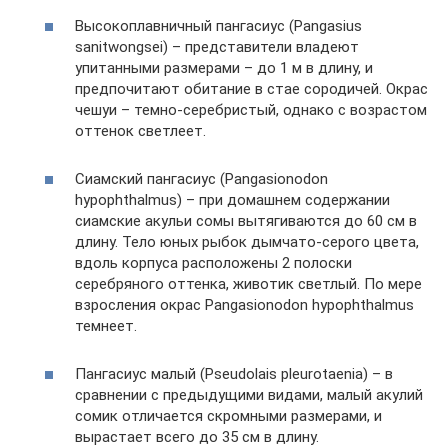
Высокоплавничный пангасиус (Pangasius
sanitwongsei) – представители владеют
упитанными размерами – до 1 м в длину, и
предпочитают обитание в стае сородичей. Окрас
чешуи – темно-серебристый, однако с возрастом
оттенок светлеет.
Сиамский пангасиус (Pangasionodon
hypophthalmus) – при домашнем содержании
сиамские акульи сомы вытягиваются до 60 см в
длину. Тело юных рыбок дымчато-серого цвета,
вдоль корпуса расположены 2 полоски
серебряного оттенка, животик светлый. По мере
взросления окрас Pangasionodon hypophthalmus
темнеет.
Пангасиус малый (Pseudolais pleurotaenia) – в
сравнении с предыдущими видами, малый акулий
сомик отличается скромными размерами, и
вырастает всего до 35 см в длину.