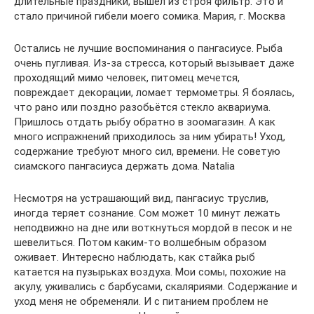
длительные праздники, вышел из строя фильтр. Это и
стало причиной гибели моего сомика. Мария, г. Москва
Остались не лучшие воспоминания о пангасиусе. Рыба
очень пугливая. Из-за стресса, который вызывает даже
проходящий мимо человек, питомец мечется,
повреждает декорации, ломает термометры. Я боялась,
что рано или поздно разобьётся стекло аквариума.
Пришлось отдать рыбу обратно в зоомагазин. А как
много испражнений приходилось за ним убирать! Уход,
содержание требуют много сил, времени. Не советую
сиамского пангасиуса держать дома. Natalia
Несмотря на устрашающий вид, пангасиус труслив,
иногда теряет сознание. Сом может 10 минут лежать
неподвижно на дне или воткнуться мордой в песок и не
шевелиться. Потом каким-то волшебным образом
оживает. Интересно наблюдать, как стайка рыб
катается на пузырьках воздуха. Мои сомы, похожие на
акулу, уживались с барбусами, скаляриями. Содержание и
уход меня не обременяли. И с питанием проблем не