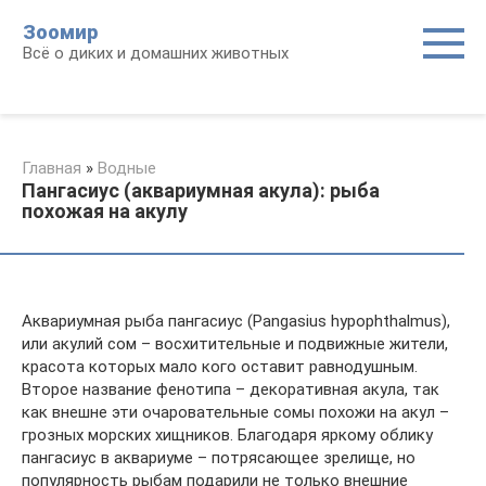
Перейти
Зоомир
к
Всё о диких и домашних животных
контенту
Главная
»
Водные
Пангасиус (аквариумная акула): рыба
похожая на акулу
Аквариумная рыба пангасиус (Pangasius hypophthalmus),
или акулий сом – восхитительные и подвижные жители,
красота которых мало кого оставит равнодушным.
Второе название фенотипа – декоративная акула, так
как внешне эти очаровательные сомы похожи на акул –
грозных морских хищников. Благодаря яркому облику
пангасиус в аквариуме – потрясающее зрелище, но
популярность рыбам подарили не только внешние